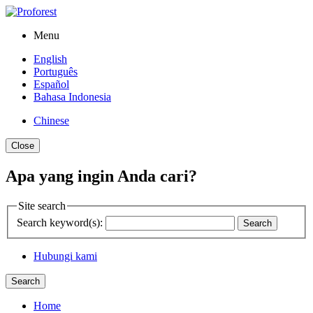
Menu
English
Português
Español
Bahasa Indonesia
Chinese
Close
Apa yang ingin Anda cari?
Site search
Search keyword(s):
Search
Hubungi kami
Search
Home