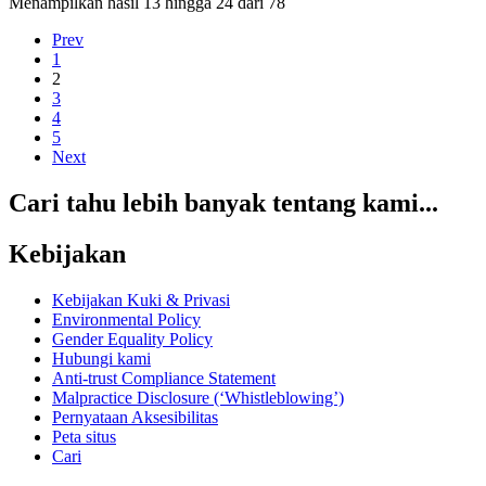
Menampilkan hasil
13
hingga
24
dari
78
Prev
1
2
3
4
5
Next
Cari tahu lebih banyak tentang kami...
Kebijakan
Kebijakan Kuki & Privasi
Environmental Policy
Gender Equality Policy
Hubungi kami
Anti-trust Compliance Statement
Malpractice Disclosure (‘Whistleblowing’)
Pernyataan Aksesibilitas
Peta situs
Cari