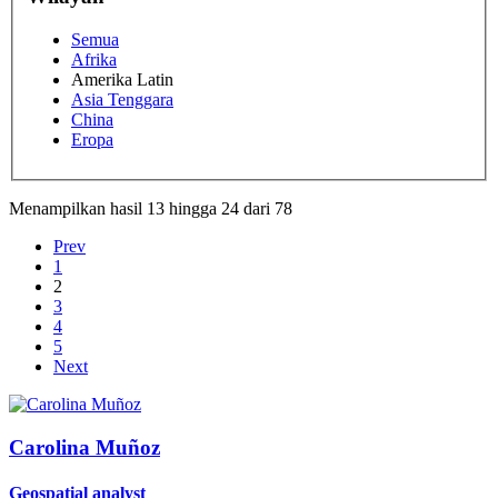
Semua
Afrika
Amerika Latin
Asia Tenggara
China
Eropa
Menampilkan hasil
13
hingga
24
dari
78
Prev
1
2
3
4
5
Next
Carolina
Muñoz
Geospatial analyst