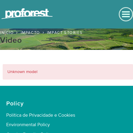
Português
Entre em contato
English
INÍCIO
IMPACTO
IMPACT STORIES
Back to Main Menu
Video
Português
Impacto
Español
Bahasa
Resultados positivos
Indonesia
Unknown model
Chinese
Pessoas
Natureza
Policy
Clima
Política de Privacidade e Cookies
Impact Stories
Environmental Policy