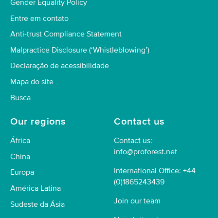
Gender Equality Policy
Entre em contato
Anti-trust Compliance Statement
Malpractice Disclosure (‘Whistleblowing’)
Declaração de acessibilidade
Mapa do site
Busca
Our regions
Contact us
África
Contact us:
info@proforest.net
China
International Office: +44
Europa
(0)1865243439
América Latina
Join our team
Sudeste da Ásia